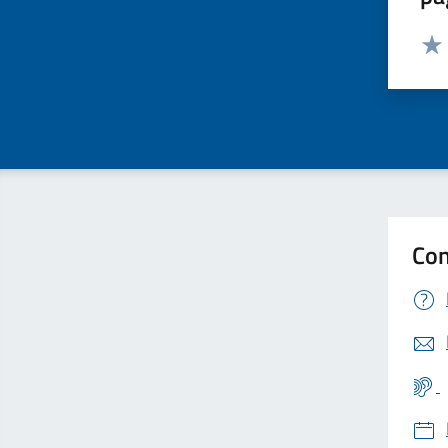
Valut
Valu
Con