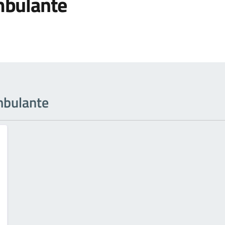
bulante
ambulante