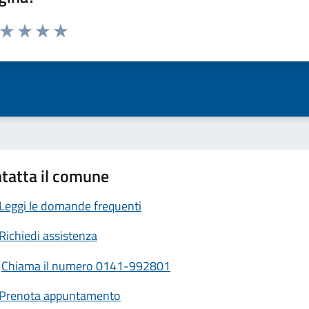
a da 1 a 5 stelle la pagina
ta 1 stelle su 5
Valuta 2 stelle su 5
Valuta 3 stelle su 5
Valuta 4 stelle su 5
Valuta 5 stelle su 5
tatta il comune
Leggi le domande frequenti
Richiedi assistenza
Chiama il numero 0141-992801
Prenota appuntamento