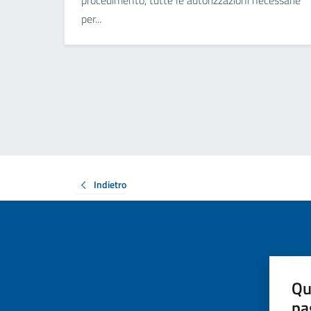
procedimento, tutte le autorizzazioni necessarie
per...
Indietro
Qu
pa