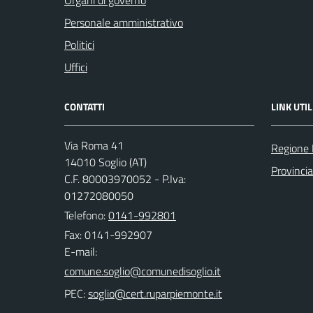
Organi di governo
Personale amministrativo
Politici
Uffici
CONTATTI
LINK UTIL
Via Roma 41
Regione
14010 Soglio (AT)
Provincia
C.F. 80003970052 - P.Iva:
01272080050
Telefono:
0141-992801
Fax: 0141-992907
E-mail:
PEC: