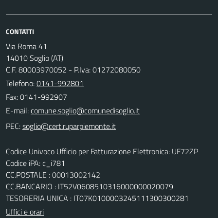
CONTATTI
Via Roma 41
14010 Soglio (AT)
C.F. 80003970052 - P.Iva: 01272080050
Telefono:
0141-992801
Fax: 0141-992907
E-mail:
PEC:
Codice Univoco Ufficio per Fatturazione Elettronica: UF72ZP
Codice iPA: c_i781
CC.POSTALE : 00013002142
CC.BANCARIO : IT52V0608510316000000020079
TESORERIA UNICA : IT07K0100003245111300300281
Uffici e orari