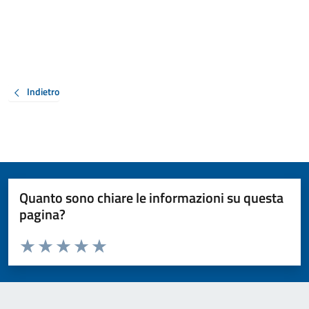
Indietro
Quanto sono chiare le informazioni su questa
pagina?
Valuta da 1 a 5 stelle la pagina
Valuta 1 stelle su 5
Valuta 2 stelle su 5
Valuta 3 stelle su 5
Valuta 4 stelle su 5
Valuta 5 stelle su 5