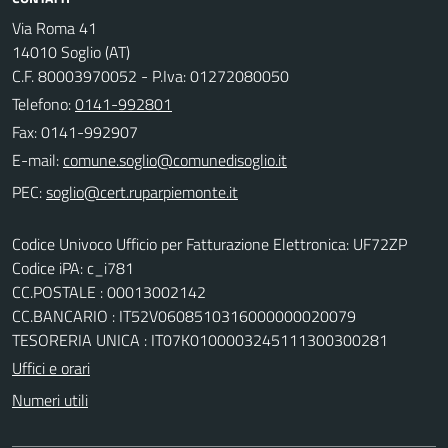
Via Roma 41
14010 Soglio (AT)
C.F. 80003970052 - P.Iva: 01272080050
Telefono:
0141-992801
Fax: 0141-992907
E-mail:
PEC:
Codice Univoco Ufficio per Fatturazione Elettronica: UF72ZP
Codice iPA: c_i781
CC.POSTALE : 00013002142
CC.BANCARIO : IT52V0608510316000000020079
TESORERIA UNICA : IT07K0100003245111300300281
Uffici e orari
Numeri utili