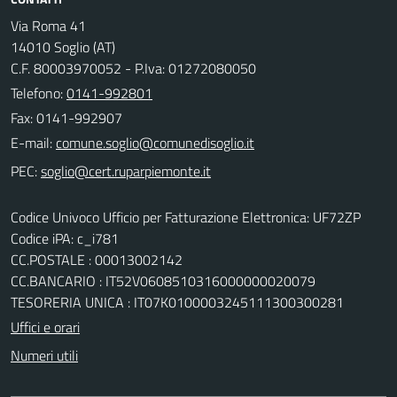
Via Roma 41
14010 Soglio (AT)
C.F. 80003970052 - P.Iva: 01272080050
Telefono:
0141-992801
Fax: 0141-992907
E-mail:
PEC:
Codice Univoco Ufficio per Fatturazione Elettronica: UF72ZP
Codice iPA: c_i781
CC.POSTALE : 00013002142
CC.BANCARIO : IT52V0608510316000000020079
TESORERIA UNICA : IT07K0100003245111300300281
Uffici e orari
Numeri utili