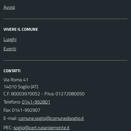
Avvisi
VIVERE IL COMUNE
Luoghi
Eventi
CONTATTI
Via Roma 41
14010 Soglio (AT)
C.F. 80003970052 - P.Iva: 01272080050
Telefono:
0141-992801
Fax: 0141-992907
E-mail:
PEC: