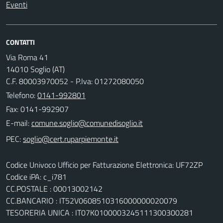
Eventi
CONTATTI
Via Roma 41
14010 Soglio (AT)
C.F. 80003970052 - P.Iva: 01272080050
Telefono:
0141-992801
Fax: 0141-992907
E-mail:
PEC:
Codice Univoco Ufficio per Fatturazione Elettronica: UF72ZP
Codice iPA: c_i781
CC.POSTALE : 00013002142
CC.BANCARIO : IT52V0608510316000000020079
TESORERIA UNICA : IT07K0100003245111300300281