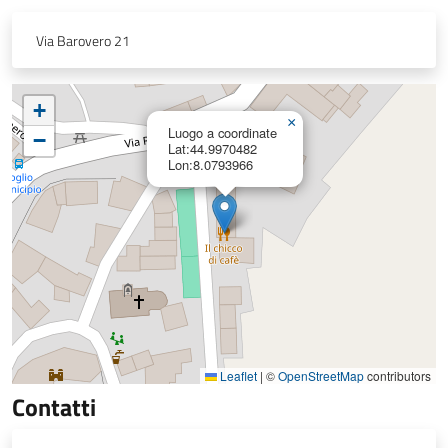
Via Barovero 21
+
×
Luogo a coordinate
−
Lat:44.9970482
Lon:8.0793966
Leaflet
|
©
OpenStreetMap
contributors
Contatti