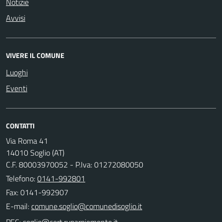
Notizie
Avvisi
VIVERE IL COMUNE
Luoghi
Eventi
CONTATTI
Via Roma 41
14010 Soglio (AT)
C.F. 80003970052 - P.Iva: 01272080050
Telefono:
0141-992801
Fax: 0141-992907
E-mail:
PEC: